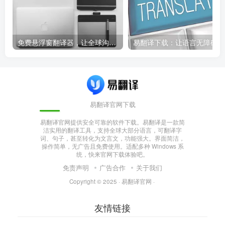
免费悬浮窗翻译器，让全球沟通无障碍！
易
易翻译官网下载
易翻译官网提供安全可靠的软件下载。易翻译是一款简
洁实用的翻译工具，支持全球大部分语言，可翻译字
词、句子，甚至转化为文言文，功能强大。界面简洁，
操作简单，无广告且免费使用。适配多种 Windows 系
统，快来官网下载体验吧。
免责声明
广告合作
关于我们
Copyright © 2025 ·
易翻译官网
·
友情链接