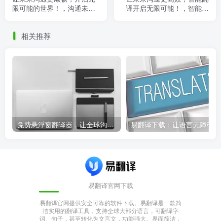
限可能的世界！，沟通未来
译开启无限可能！，智能翻
的我
译神器
相关推荐
免费悬浮窗翻译器，让全球沟通无障碍！
易
易翻译官网下载
易翻译官网提供安全可靠的软件下载。易翻译是一款简
洁实用的翻译工具，支持全球大部分语言，可翻译字
词、句子，甚至转化为文言文，功能强大。界面简洁，