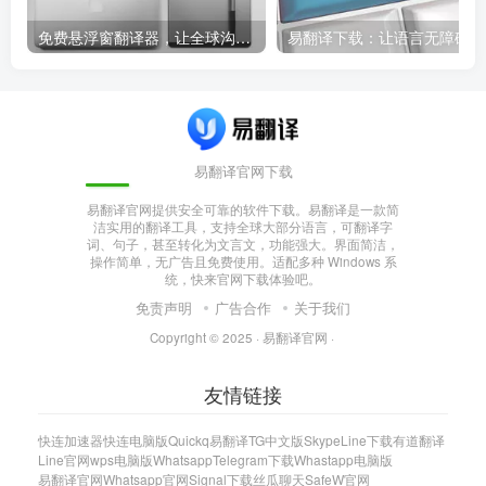
免费悬浮窗翻译器，让全球沟通无障碍！
易
易翻译官网下载
易翻译官网提供安全可靠的软件下载。易翻译是一款简
洁实用的翻译工具，支持全球大部分语言，可翻译字
词、句子，甚至转化为文言文，功能强大。界面简洁，
操作简单，无广告且免费使用。适配多种 Windows 系
统，快来官网下载体验吧。
免责声明
广告合作
关于我们
Copyright © 2025 ·
易翻译官网
·
友情链接
快连加速器
快连电脑版
Quickq
易翻译
TG中文版
Skype
Line下载
有道翻译
Line官网
wps电脑版
Whatsapp
Telegram下载
Whastapp电脑版
易翻译官网
Whatsapp官网
Signal下载
丝瓜聊天
SafeW官网