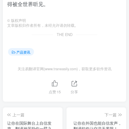
得被全世界听见。
©
版权声明
文章版权归作者所有，未经允许请勿转载。
THE END
产品资讯
关注易翻译官网(www.traneasily.com)，获取更多软件资讯
点赞
15
分享
上一篇
下一篇
让你在国际舞台上自信发
让你在外国也能自信发声，
声，翻译神器助你一臂之
翻译软件让交流无界限！，