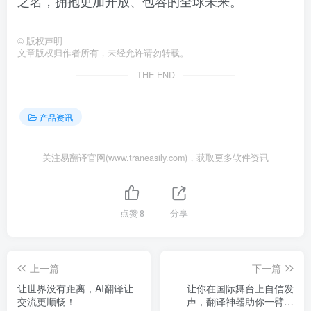
之名，拥抱更加开放、包容的全球未来。
©
版权声明
文章版权归作者所有，未经允许请勿转载。
THE END
产品资讯
关注易翻译官网(www.traneasily.com)，获取更多软件资讯
点赞
8
分享
上一篇
下一篇
让世界没有距离，AI翻译让
让你在国际舞台上自信发
交流更顺畅！
声，翻译神器助你一臂之