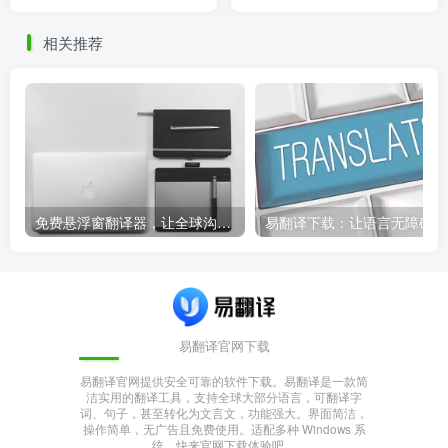
力！，国际翻译视频
相关推荐
免费悬浮窗翻译器，让全球沟通无障碍！
易
易翻译官网下载
易翻译官网提供安全可靠的软件下载。易翻译是一款简
洁实用的翻译工具，支持全球大部分语言，可翻译字
词、句子，甚至转化为文言文，功能强大。界面简洁，
操作简单，无广告且免费使用。适配多种 Windows 系
统，快来官网下载体验吧。