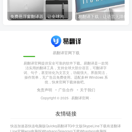
免费悬浮窗翻译器，让全球沟通无障碍！
易
易翻译官网下载
易翻译官网提供安全可靠的软件下载。易翻译是一款简
洁实用的翻译工具，支持全球大部分语言，可翻译字
词、句子，甚至转化为文言文，功能强大。界面简洁，
操作简单，无广告且免费使用。适配多种 Windows 系
统，快来官网下载体验吧。
免责声明
广告合作
关于我们
Copyright © 2025 ·
易翻译官网
·
友情链接
快连加速器
快连电脑版
Quickq
易翻译
TG中文版
Skype
Line下载
有道翻译
Line官网
wps电脑版
Whatsapp
Telegram下载
Whastapp电脑版