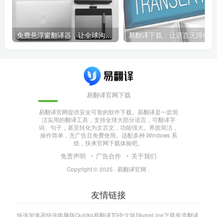
免费悬浮窗翻译器，让全球沟通无障碍！
易
易翻译官网下载
易翻译官网提供安全可靠的软件下载。易翻译是一款简
洁实用的翻译工具，支持全球大部分语言，可翻译字
词、句子，甚至转化为文言文，功能强大。界面简洁，
操作简单，无广告且免费使用。适配多种 Windows 系
统，快来官网下载体验吧。
免责声明
广告合作
关于我们
Copyright © 2025 ·
易翻译官网
·
友情链接
快连加速器
快连电脑版
Quickq
易翻译
TG中文版
Skype
Line下载
有道翻译