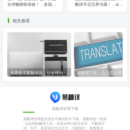
全球畅聊新体验！，多国语
翻译开启无界沟通！，ai翻
言交流平台下载
译的利与弊
相关推荐
免费悬浮窗翻译器，让全球沟通无障碍！
易
易翻译官网下载
易翻译官网提供安全可靠的软件下载。易翻译是一款简
洁实用的翻译工具，支持全球大部分语言，可翻译字
词、句子，甚至转化为文言文，功能强大。界面简洁，