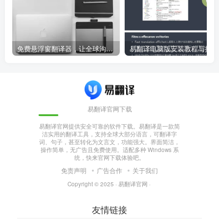
免费悬浮窗翻译器，让全球沟通无障碍！
易
易翻译官网下载
易翻译官网提供安全可靠的软件下载。易翻译是一款简
洁实用的翻译工具，支持全球大部分语言，可翻译字
词、句子，甚至转化为文言文，功能强大。界面简洁，
操作简单，无广告且免费使用。适配多种 Windows 系
统，快来官网下载体验吧。
免责声明
广告合作
关于我们
Copyright © 2025 ·
易翻译官网
·
友情链接