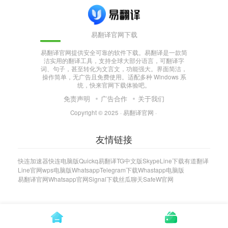
易翻译官网下载
易翻译官网提供安全可靠的软件下载。易翻译是一款简
洁实用的翻译工具，支持全球大部分语言，可翻译字
词、句子，甚至转化为文言文，功能强大。界面简洁，
操作简单，无广告且免费使用。适配多种 Windows 系
统，快来官网下载体验吧。
免责声明
广告合作
关于我们
Copyright © 2025 ·
易翻译官网
·
友情链接
快连加速器
快连电脑版
Quickq
易翻译
TG中文版
Skype
Line下载
有道翻译
Line官网
wps电脑版
Whatsapp
Telegram下载
Whastapp电脑版
易翻译官网
Whatsapp官网
Signal下载
丝瓜聊天
SafeW官网