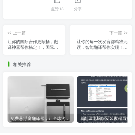
点赞
13
分享
上一篇
下一篇
让你的国际合作更顺畅，翻
让你的每一次发言都精准无
译神器帮你搞定！，国际翻
误，智能翻译帮你实现！，
译软件哪个好用
智能翻译神器
相关推荐
免费悬浮窗翻译器，让全球沟通无障碍！
易