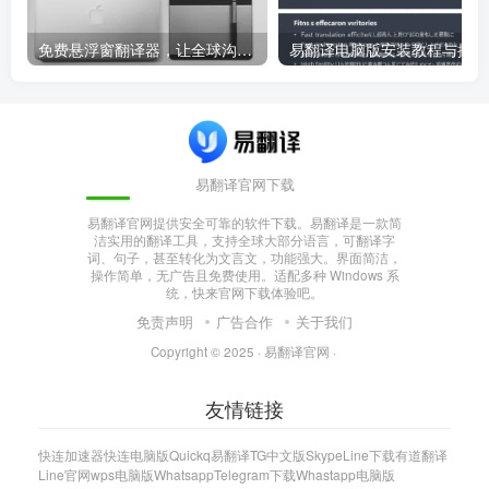
免费悬浮窗翻译器，让全球沟通无障碍！
易
易翻译官网下载
易翻译官网提供安全可靠的软件下载。易翻译是一款简
洁实用的翻译工具，支持全球大部分语言，可翻译字
词、句子，甚至转化为文言文，功能强大。界面简洁，
操作简单，无广告且免费使用。适配多种 Windows 系
统，快来官网下载体验吧。
免责声明
广告合作
关于我们
Copyright © 2025 ·
易翻译官网
·
友情链接
快连加速器
快连电脑版
Quickq
易翻译
TG中文版
Skype
Line下载
有道翻译
Line官网
wps电脑版
Whatsapp
Telegram下载
Whastapp电脑版