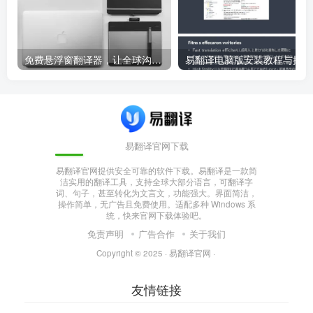
免费悬浮窗翻译器，让全球沟通无障碍！
易
易翻译官网下载
易翻译官网提供安全可靠的软件下载。易翻译是一款简
洁实用的翻译工具，支持全球大部分语言，可翻译字
词、句子，甚至转化为文言文，功能强大。界面简洁，
操作简单，无广告且免费使用。适配多种 Windows 系
统，快来官网下载体验吧。
免责声明
广告合作
关于我们
Copyright © 2025 ·
易翻译官网
·
友情链接