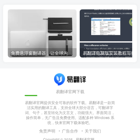
免费悬浮窗翻译器，让全球沟通无障碍！
易
易翻译官网下载
易翻译官网提供安全可靠的软件下载。易翻译是一款简
洁实用的翻译工具，支持全球大部分语言，可翻译字
词、句子，甚至转化为文言文，功能强大。界面简洁，
操作简单，无广告且免费使用。适配多种 Windows 系
统，快来官网下载体验吧。
免责声明
广告合作
关于我们
Copyright © 2025 ·
易翻译官网
·