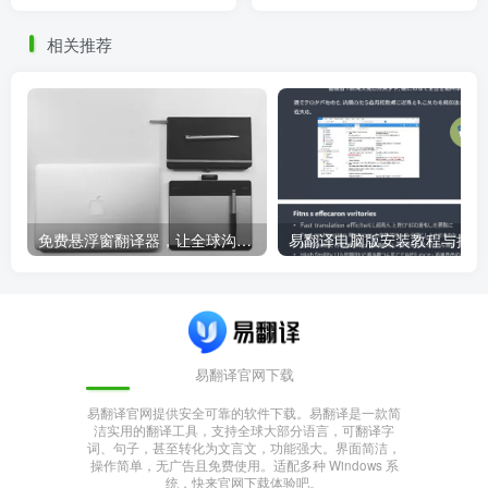
碍
相关推荐
免费悬浮窗翻译器，让全球沟通无障碍！
易
易翻译官网下载
易翻译官网提供安全可靠的软件下载。易翻译是一款简
洁实用的翻译工具，支持全球大部分语言，可翻译字
词、句子，甚至转化为文言文，功能强大。界面简洁，
操作简单，无广告且免费使用。适配多种 Windows 系
统，快来官网下载体验吧。