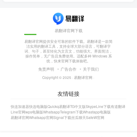
易翻译官网下载
易翻译官网提供安全可靠的软件下载。易翻译是一款简
洁实用的翻译工具，支持全球大部分语言，可翻译字
词、句子，甚至转化为文言文，功能强大。界面简洁，
操作简单，无广告且免费使用。适配多种 Windows 系
统，快来官网下载体验吧。
免责声明
广告合作
关于我们
Copyright © 2025 ·
易翻译官网
·
友情链接
快连加速器
快连电脑版
Quickq
易翻译
TG中文版
Skype
Line下载
有道翻译
Line官网
wps电脑版
Whatsapp
Telegram下载
Whastapp电脑版
易翻译官网
Whatsapp官网
Signal下载
丝瓜聊天
SafeW官网