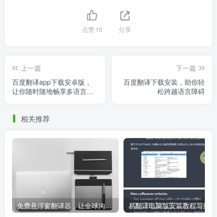
点赞
15
分享
上一篇
下一篇
百度翻译app下载安卓版，
百度翻译下载安装，助你轻
让你随时随地畅享多语言翻
松跨越语言障碍
译
相关推荐
免费悬浮窗翻译器，让全球沟通无障碍！
易