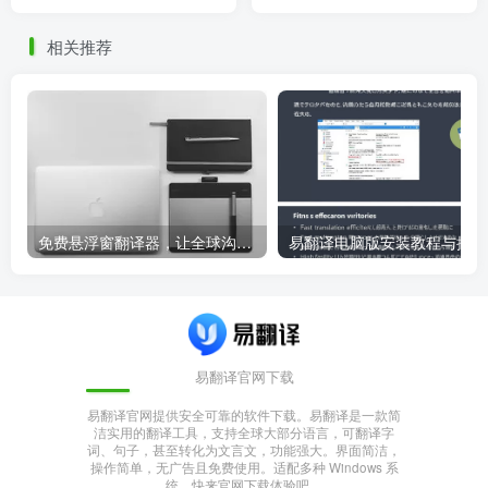
相关推荐
免费悬浮窗翻译器，让全球沟通无障碍！
易
易翻译官网下载
易翻译官网提供安全可靠的软件下载。易翻译是一款简
洁实用的翻译工具，支持全球大部分语言，可翻译字
词、句子，甚至转化为文言文，功能强大。界面简洁，
操作简单，无广告且免费使用。适配多种 Windows 系
统，快来官网下载体验吧。