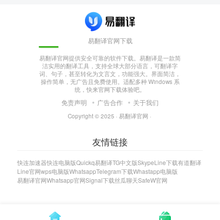
易翻译官网下载
易翻译官网提供安全可靠的软件下载。易翻译是一款简
洁实用的翻译工具，支持全球大部分语言，可翻译字
词、句子，甚至转化为文言文，功能强大。界面简洁，
操作简单，无广告且免费使用。适配多种 Windows 系
统，快来官网下载体验吧。
免责声明
广告合作
关于我们
Copyright © 2025 ·
易翻译官网
·
友情链接
快连加速器
快连电脑版
Quickq
易翻译
TG中文版
Skype
Line下载
有道翻译
Line官网
wps电脑版
Whatsapp
Telegram下载
Whastapp电脑版
易翻译官网
Whatsapp官网
Signal下载
丝瓜聊天
SafeW官网