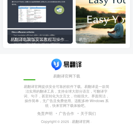
易翻译电脑版安装教程与操作指南
易您”。
易翻译官网下载
易翻译官网提供安全可靠的软件下载。易翻译是一款简
洁实用的翻译工具，支持全球大部分语言，可翻译字
词、句子，甚至转化为文言文，功能强大。界面简洁，
操作简单，无广告且免费使用。适配多种 Windows 系
统，快来官网下载体验吧。
免责声明
广告合作
关于我们
Copyright © 2025 ·
易翻译官网
·