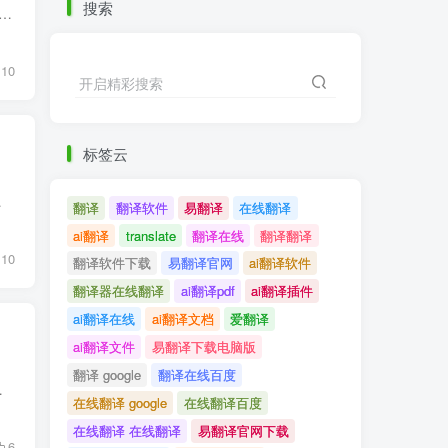
搜索
，AI翻译助你一臂之力！，跨境图片翻译工具 突破语言壁垒，开启全球化新篇章——AI翻译助力跨境合作 随着经济全球化脚步的加快，跨境合作已成为企业拓展市场、整合资...
10
开启精彩搜索
标签云
最大阻碍。不管是合同签...
翻译
翻译软件
易翻译
在线翻译
ai翻译
translate
翻译在线
翻译翻译
10
翻译软件下载
易翻译官网
ai翻译软件
翻译器在线翻译
ai翻译pdf
ai翻译插件
ai翻译在线
ai翻译文档
爱翻译
ai翻译文件
易翻译下载电脑版
翻译 google
翻译在线百度
言环境，许多旅者会感到紧张和困惑。点...
在线翻译 google
在线翻译百度
在线翻译 在线翻译
易翻译官网下载
6