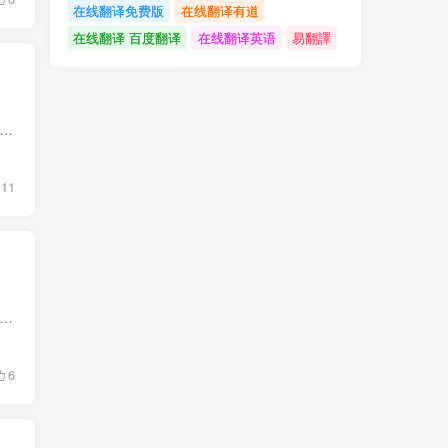
在线翻译免费版
在线翻译有道
在线翻译 百度翻译
在线翻译英语
易翻譯
都精准无误，智能翻译帮你达成梦想！，智能翻译神器 开启无界沟通的新纪元——智能翻译的核心力量 在这个信息爆炸、节奏飞快的时代，交流成为连接世界的桥梁。无论你是企业精英踏足...
11
都精准无误，智能翻译实现你的愿望！，智能翻译神器 在这个日益全球化的时代，跨越国界、跨越文化的沟通变得比以往任何时候都更加重要。无论是企业在拓展海外市场、个人进行留学交...
6